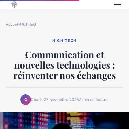
Accueil
›
High tech
HIGH TECH
Communication et
nouvelles technologies :
réinventer nos échanges
Charlie
27 novembre 2025
7 min de lecture
C