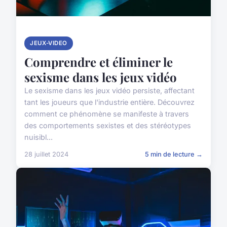
JEUX-VIDEO
Comprendre et éliminer le
sexisme dans les jeux vidéo
Le sexisme dans les jeux vidéo persiste, affectant
tant les joueurs que l'industrie entière. Découvrez
comment ce phénomène se manifeste à travers
des comportements sexistes et des stéréotypes
nuisibl...
28 juillet 2024
5 min de lecture →