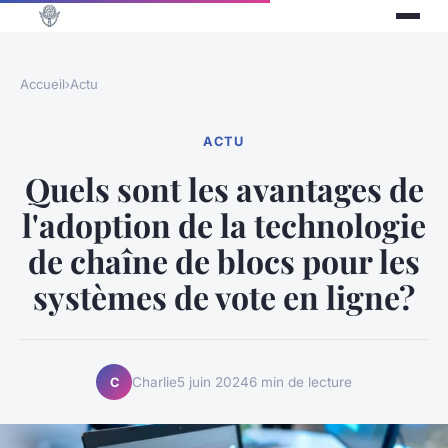
Accueil
›
Actu
ACTU
Quels sont les avantages de
l'adoption de la technologie
de chaîne de blocs pour les
systèmes de vote en ligne?
Charlie
5 juin 2024
6 min de lecture
C